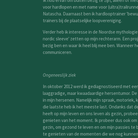
Ik hou ervan om buiten bezig te zijn, alleen of met
voor hardlopen en met name voor (ultra)trailrunne
Natascha. Daarnaast ben ik hardlooptrainer 'bewu
trainers bij de plaatselijke loopvereniging.
Verder heb ik interesse in de Noordse mythologie
nordic sleeve' zetten op mijn rechterarm. Een proj
bezig ben en waar ik heel blij mee ben. Wanneer het
communiceren.
Ongeneeslijk ziek
In oktober 2012 werd ik gediagnostiseerd met ee
laaggradige, maar kwaadaardige hersentumor. De
in mijn hersenen. Namelijk mijn spraak, motoriek,
die laatste heb ik het meeste last. Ondanks dat 
heeft op mijn leven en ons leven als gezin, probeer i
genieten van het moment. Ik probeer dus ook om ac
gezin, om gezond te leven en om mijn passies te 
te genieten van de momenten die we nog kunnen be