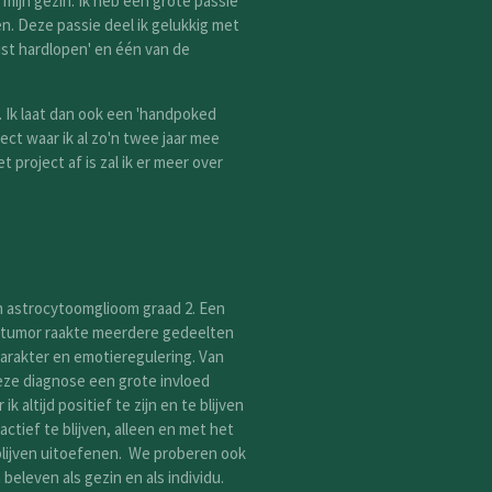
 mijn gezin. Ik heb een grote passie
n. Deze passie deel ik gelukkig met
st hardlopen' en één van de
. Ik laat dan ook een 'handpoked
ect waar ik al zo'n twee jaar mee
 project af is zal ik er meer over
n astrocytoomglioom graad 2. Een
 tumor raakte meerdere gedeelten
 karakter en emotieregulering. Van
deze diagnose een grote invloed
k altijd positief te zijn en te blijven
tief te blijven, alleen en met het
blijven uitoefenen. We proberen ook
leven als gezin en als individu.