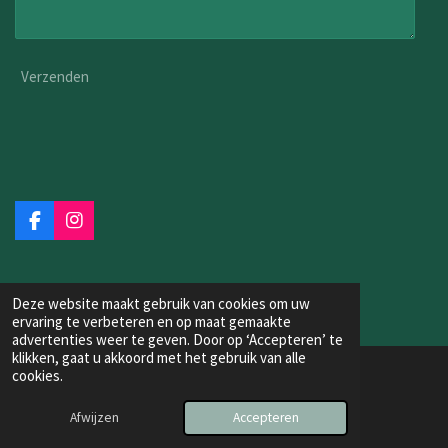
Verzenden
F
I
a
n
c
s
e
t
b
a
Deze website maakt gebruik van cookies om uw
o
g
ervaring te verbeteren en op maat gemaakte
o
r
advertenties weer te geven. Door op ‘Accepteren’ te
k
a
klikken, gaat u akkoord met het gebruik van alle
m
cookies.
© 2025 - 2026 Krijn Huijzer
Powered by
JouwWeb
Afwijzen
Accepteren