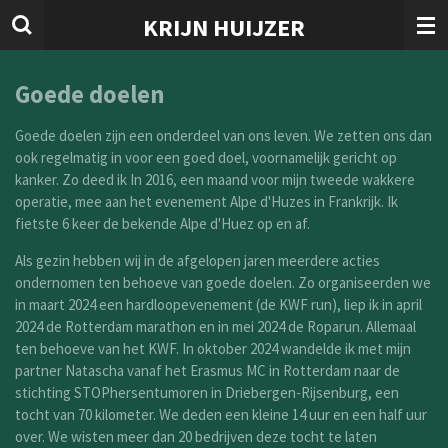
Ga
KRIJN HUIJZER
direct
naar
de
Goede doelen
hoofdinhoud
Goede doelen zijn een onderdeel van ons leven. We zetten ons dan
ook regelmatig in voor een goed doel, voornamelijk gericht op
kanker. Zo deed ik In 2016, een maand voor mijn tweede wakkere
operatie, mee aan het evenement Alpe d'Huzes in Frankrijk. Ik
fietste 6 keer de bekende Alpe d'Huez op en af.
Als gezin hebben wij in de afgelopen jaren meerdere acties
ondernomen ten behoeve van goede doelen. Zo organiseerden we
in maart 2024 een hardloopevenement (de KWF run), liep ik in april
2024 de Rotterdam marathon en in mei 2024 de Roparun. Allemaal
ten behoeve van het KWF. In oktober 2024 wandelde ik met mijn
partner Natascha vanaf het Erasmus MC in Rotterdam naar de
stichting STOPhersentumoren in Driebergen-Rijsenburg, een
tocht van 70 kilometer. We deden een kleine 14 uur en een half uur
over. We wisten meer dan 20 bedrijven deze tocht te laten