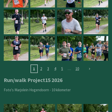
1
2
3
4
5
10
Run/walk Project15 2026
Foto's Marjolein Hogendoorn - 10 kilometer