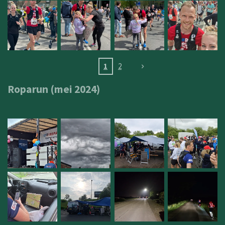
1
2
Roparun (mei 2024)