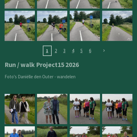
1
2
3
4
5
6
Run / walk Project15 2026
Foto's Daniëlle den Outer - wandelen