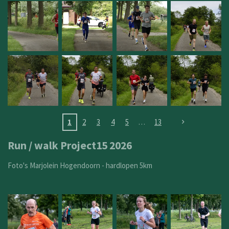
1
2
3
4
5
13
Run / walk Project15 2026
Foto's Marjolein Hogendoorn - hardlopen 5km