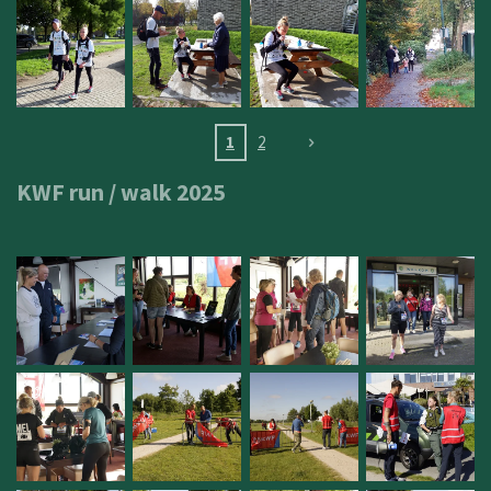
1
2
KWF run / walk 2025